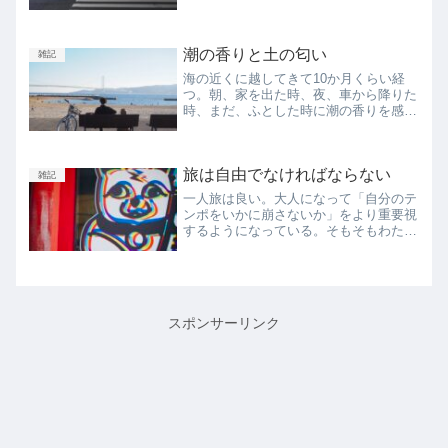
転職してからは全く乗らなくなった。町
工場をリストラされた後も、なんとなく
機会がなくて運転していない。さて、こ
潮の香りと土の匂い
こ最近では何回も書いてい...
雑記
海の近くに越してきて10か月くらい経
つ。朝、家を出た時、夜、車から降りた
時、まだ、ふとした時に潮の香りを感じ
る。でもそれもそのうちすぐに当たり前
になってしまって、気にしなくなってし
まうんだろうな。ずっと神戸に住んでき
旅は自由でなければならない
た。北区で生まれ育ち、中...
雑記
一人旅は良い。大人になって「自分のテ
ンポをいかに崩さないか」をより重要視
するようになっている。そもそもわたし
はわりと几帳面な射手座A型で、旅行と
もなると張り切って旅のしおりを作るタ
イプだ。旅行でなくても、普段の生活か
らタイムテーブルが欠かせ...
スポンサーリンク