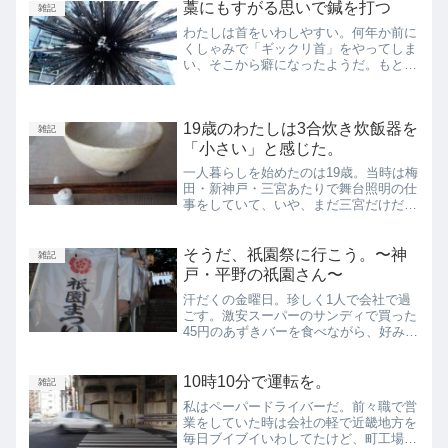
藁にもすがる思いで鍼を打つ
雑記
わたしは首をいわしやすい。何年か前に
くしゃみで「ギックリ首」をやってしま
い、そこから癖になったようだ。もとも
と姿勢も悪くて身体が歪んでいるし、基
本的にデスクワークで酷い猫背だ。左の
猫背が私だ。こんななので、年に何度か
19歳のわたしは3合炊き炊飯器を
首を寝違える。いつもは接...
雑記
「小さい」と感じた。
一人暮らしを始めたのは19歳。当時は梅
田・新神戸・三宮あたりで舞台照明の仕
事をしていて、いや、まだ三宮だけだっ
たっけな。当時の実家は神戸市北区にあ
り、神戸電鉄の終電ではなかなか忙しな
く、というか交通費も満足に出なかった
そうだ、祇園祭に行こう。〜神
雑記
ので片道500円近い出...
戸・平野の祇園さん〜
汗だくの金曜日。珍しく1人で会社で過
ごす。激安スーパーのサンディで買った
45円のあずきバーを食べながら、好みの
BGMをかけて、そこそこの大きさの鼻
歌を空間に響き渡らせる。ここ最近は作
業中にはキングダムハーツのサントラば
10時10分で運転を。
雑記
っかり聴いている。作業...
私はペーパードライバーだ。前々職で営
業をしていた時は会社の軽で近畿地方を
毎日ブイブイいわしてたけど、町工場に