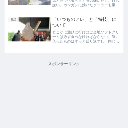
気と汗でベタベタするの嫌いだし、蚊も
嫌い。ガンガンに効いたクーラーも嫌
い。夏の好きなところといえば、夏服が
かわいいのとビールが美味しいこと、水
遊びが気持ちよくて日が長いことくらい
「いつものアレ」と「特技」に
雑記
だ。なので夏がまったく無い...
ついて
どこかに遊びに行けばご当地ソフトクリ
ームは必ず食べなければならない。気に
入ったものはずっと繰り返すし、同じも
のを買い続ける。あまり冒険をしない。
黒い服ばっかりを好んで着るのも、10年
以上黒髪のままなのも、それが1番しっ
くりきていると思ってい...
スポンサーリンク