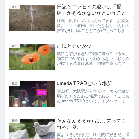
挑戦してみようと思ったのだ。今？ぜー
んぜんやってない。もう忘れてモーテル
日記とエッセイの違いは「配
雑記
ズ。「年内に取れたらええ...
慮」があるかないかということ
社長、靴下にズボン入ってます。足首足
首。＊＊＊前回に書いたとおり、会社の
営業が社用車ごとどこかに行ってしまっ
ているので納品や外回りは全部社長の自
家用車。本来ぺーぺーが運転するところ
をｼｬﾁｮに運転させて、助手席でただた
睡眠とせいかつ
雑記
だ喋って過ごしている。...
藁にもすがる思いで鍼に通っているが、
効果についてはよくわからない。むくみ
が抜ける感覚はある。自律神経へのアプ
ローチがどんな効果があるのか、ないの
か、それは「せっかく通ってるんだしな
んか意味あるやろ。あってほしい。ある
umeda TRADという場所
べきだ」ぐらいの感じだ。...
雑記
堂山町。大阪駅からすぐの、大人の遊び
場がたくさんある場所である。そこにあ
るumeda TRADというライブハウスで、
6〜7年程度照明の仕事をしていた。入っ
た当時はまだumeda AKASOという名称
だった。バナナホールの時は行ったこと
そんなんええからはよ去ってく
ない。...
雑記
れや、夏。
夏より冬が好きだ。圧倒的に好きだ。湿