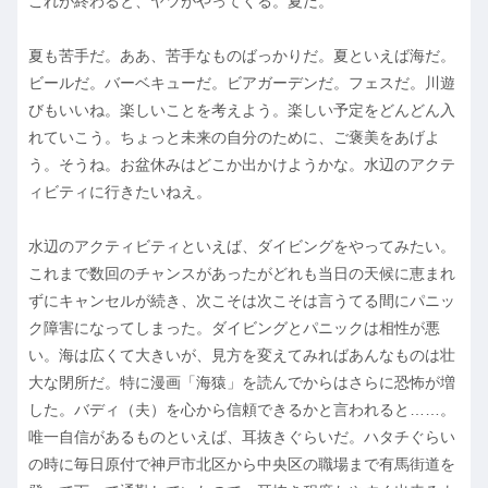
これが終わると、ヤツがやってくる。夏だ。
夏も苦手だ。ああ、苦手なものばっかりだ。夏といえば海だ。
ビールだ。バーベキューだ。ビアガーデンだ。フェスだ。川遊
びもいいね。楽しいことを考えよう。楽しい予定をどんどん入
れていこう。ちょっと未来の自分のために、ご褒美をあげよ
う。そうね。お盆休みはどこか出かけようかな。水辺のアクテ
ィビティに行きたいねえ。
水辺のアクティビティといえば、ダイビングをやってみたい。
これまで数回のチャンスがあったがどれも当日の天候に恵まれ
ずにキャンセルが続き、次こそは次こそは言うてる間にパニッ
ク障害になってしまった。ダイビングとパニックは相性が悪
い。海は広くて大きいが、見方を変えてみればあんなものは壮
大な閉所だ。特に漫画「海猿」を読んでからはさらに恐怖が増
した。バディ（夫）を心から信頼できるかと言われると……。
唯一自信があるものといえば、耳抜きぐらいだ。ハタチぐらい
の時に毎日原付で神戸市北区から中央区の職場まで有馬街道を