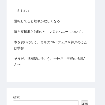
「むむむ」
運転してると煙草が欲しくなる
咳と夏風邪と9連休と、マヌカハニーについて。
本を買いに行く。まちのZINEフェス＠神戸のふた
ば学舎
そうだ、祇園祭に行こう。〜神戸・平野の祇園さ
ん〜
検索
検索