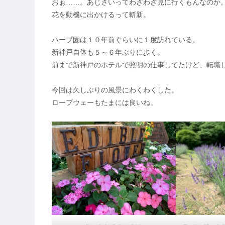
おぉ……。あじさいってわざわざ見に行くもんなのか
花を動機に出かけるって斬新。
ハーブ園は１０年前ぐらいに１度訪れている。
新神戸自体も５～６年ぶりに歩く。
前まで新神戸のホテルで照明の仕事してたけど、転職
今回は久しぶりの風景にわくわくした。
ロープウェーもたまには良いね。