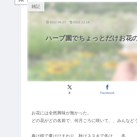
PR
雑記
2022.06.27
2022.12.14
ハーブ園でちょっとだけお花
X
Facebook
お花には全然興味が無かった。
どの花がどの名前で、何月ごろに咲いて、、みんなど
春は桜で夏はひまわり、秋はススキで冬は……冬…