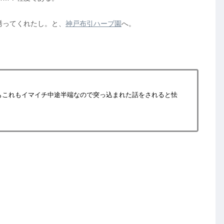
誘ってくれたし。と、
神戸布引ハーブ園
へ。
。
もこれもイマイチ中途半端なので突っ込まれた話をされると怯