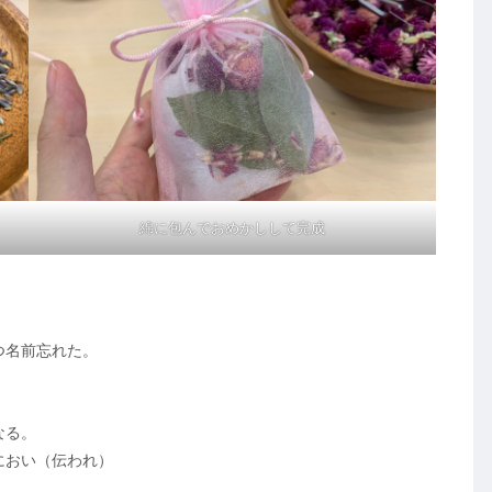
綿に包んでおめかしして完成
つ名前忘れた。
なる。
におい（伝われ）