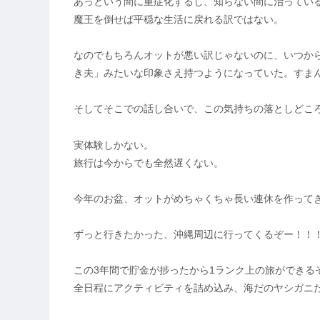
あっという間に重症化するし、知らない間に治ってい
魔王を倒せば平穏な生活に戻れる訳ではない。
なのでもちろんオットが悪い訳じゃないのに、いつか
き夫」みたいな印象さえ持つようになっていた。すま
そしてそこでの話し合いで、この気持ちの落としどこ
実体験しかない。
旅行は今からでも全然遅くない。
今年のお盆、オットがめちゃくちゃ長い連休を作って
ずっと行きたかった、沖縄周辺に行ってくるぞー！！
この3年間で貯金が捗ったから1ランク上の旅ができる
全日程にアクティビティを詰め込み、海だのヤシガニ