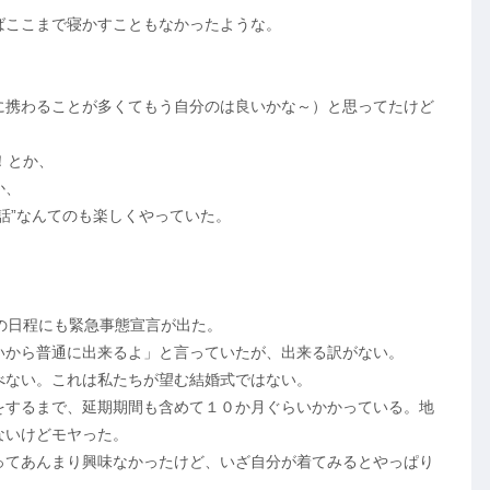
ばここまで寝かすこともなかったような。
。
に携わることが多くてもう自分のは良いかな～）と思ってたけど
！とか、
か、
話”なんてのも楽しくやっていた。
の日程にも緊急事態宣言が出た。
いから普通に出来るよ」と言っていたが、出来る訳がない。
べない。これは私たちが望む結婚式ではない。
をするまで、延期期間も含めて１０か月ぐらいかかっている。地
ないけどモヤった。
ってあんまり興味なかったけど、いざ自分が着てみるとやっぱり