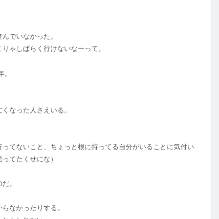
進んでいなかった。
こりゃしばらく行けないなーって。
年。
亡くなった人さえいる。
行ってないこと、ちょっと根に持ってる自分がいることに気付い
思ってたくせにな）
のだ。
からなかったりする。