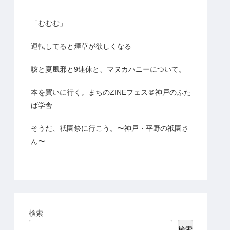
「むむむ」
運転してると煙草が欲しくなる
咳と夏風邪と9連休と、マヌカハニーについて。
本を買いに行く。まちのZINEフェス＠神戸のふた
ば学舎
そうだ、祇園祭に行こう。〜神戸・平野の祇園さ
ん〜
検索
検索