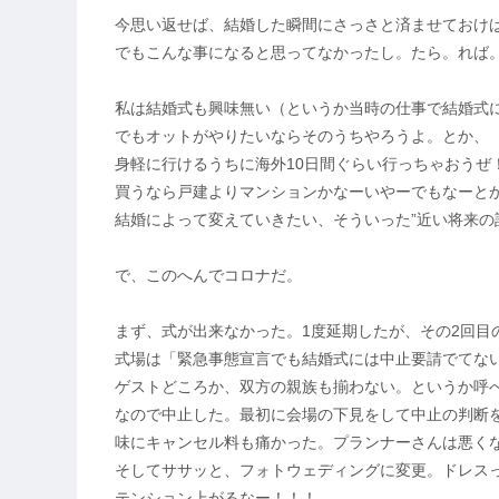
今思い返せば、結婚した瞬間にさっさと済ませておけ
でもこんな事になると思ってなかったし。たら。れば
私は結婚式も興味無い（というか当時の仕事で結婚式
でもオットがやりたいならそのうちやろうよ。とか、
身軽に行けるうちに海外10日間ぐらい行っちゃおうぜ
買うなら戸建よりマンションかなーいやーでもなーと
結婚によって変えていきたい、そういった”近い将来の
で、このへんでコロナだ。
まず、式が出来なかった。1度延期したが、その2回目
式場は「緊急事態宣言でも結婚式には中止要請でてな
ゲストどころか、双方の親族も揃わない。というか呼
なので中止した。最初に会場の下見をして中止の判断
味にキャンセル料も痛かった。プランナーさんは悪く
そしてササッと、フォトウェディングに変更。ドレス
テンション上がるなー！！！