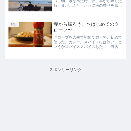
つ。朝、家を出た時、夜、車から降りた
時、まだ、ふとした時に潮の香りを感じ
る。でもそれもそのうちすぐに当たり前
になってしまって、気にしなくなってし
まうんだろうな。ずっと神戸に住んでき
寺から帰ろう。〜はじめてのク
た。北区で生まれ育ち、中...
雑記
ローブ〜
クローブを人生で初めて買って、初めて
使った。カレー。スパイスには疎い。と
いうかスパイススパイスした、「当店は
水を一滴も使っておりません」「◯◯種
類のスパイスを〜」みたいなのより断然
バーモントの方が好きなので、これまで
ロクに視界に入れずに素通...
スポンサーリンク