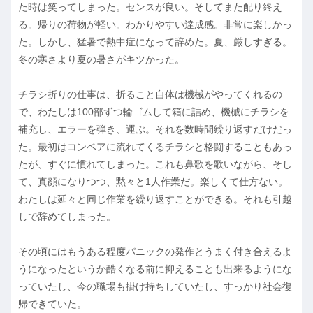
た時は笑ってしまった。センスが良い。そしてまた配り終え
る。帰りの荷物が軽い。わかりやすい達成感。非常に楽しかっ
た。しかし、猛暑で熱中症になって辞めた。夏、厳しすぎる。
冬の寒さより夏の暑さがキツかった。
チラシ折りの仕事は、折ること自体は機械がやってくれるの
で、わたしは100部ずつ輪ゴムして箱に詰め、機械にチラシを
補充し、エラーを弾き、運ぶ。それを数時間繰り返すだけだっ
た。最初はコンベアに流れてくるチラシと格闘することもあっ
たが、すぐに慣れてしまった。これも鼻歌を歌いながら、そし
て、真顔になりつつ、黙々と1人作業だ。楽しくて仕方ない。
わたしは延々と同じ作業を繰り返すことができる。それも引越
しで辞めてしまった。
その頃にはもうある程度パニックの発作とうまく付き合えるよ
うになったというか酷くなる前に抑えることも出来るようにな
っていたし、今の職場も掛け持ちしていたし、すっかり社会復
帰できていた。