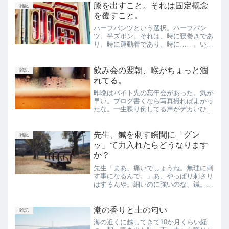
（偉すぎる）。味付けはヒガシマルうど
膝を出すこと。それは固定概念
雑記
んスープ。全人類好きでし...
を覆すこと。
ハーフパンツという選択。ハーフパン
ツ。半ズボン。それは、時に寝巻きであ
り、時に運動着であり、時に……。い
や、それぐらいしかなかった。わたしの
脳内では、女はスカートで膝を出す事は
あってもズボンで膝を出すのは、あまり
飲み会の翌朝、喉がちょっと涸
雑記
にラフすぎる。10代ならまだ...
れてる。
昨晩はバイト先の忘年会があった。気が
早い。ブログ書くなら写真撮ればよかっ
たな。一生喋り倒してる声がデカいひ
と、ディスられ続けても負けないひと、
シュールな一言をぽっと挟むひと。面白
い会社に入った。わたしも一生喋り倒せ
先生、鍼を刺す瞬間に「グン
雑記
る才能が欲しい。引き出しが...
ッ」て力入れたらどうなります
か？
先生「まあ、痛いでしょうね。無理に刺
す事になるんで。」あ、やっぱり刺さり
はするんや。細いのに強いのな、鍼。先
生、スイッチの切り替えができなくなり
ました。オフにできません。食欲落ちて
ます。腸が働いてない感じがします。と
潮の香りと土の匂い
雑記
にかく気が休まらないので...
海の近くに越してきて10か月くらい経