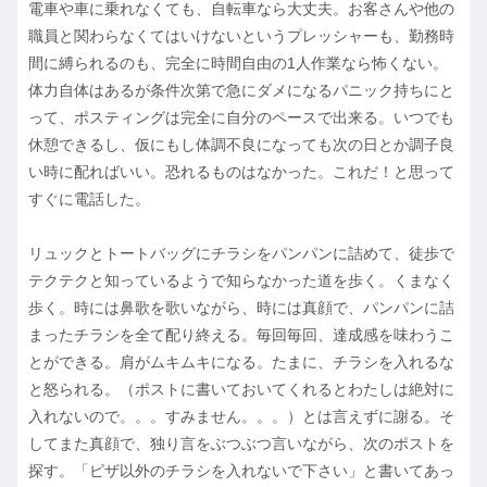
電車や車に乗れなくても、自転車なら大丈夫。お客さんや他の
職員と関わらなくてはいけないというプレッシャーも、勤務時
間に縛られるのも、完全に時間自由の1人作業なら怖くない。
体力自体はあるが条件次第で急にダメになるパニック持ちにと
って、ポスティングは完全に自分のペースで出来る。いつでも
休憩できるし、仮にもし体調不良になっても次の日とか調子良
い時に配ればいい。恐れるものはなかった。これだ！と思って
すぐに電話した。
リュックとトートバッグにチラシをパンパンに詰めて、徒歩で
テクテクと知っているようで知らなかった道を歩く。くまなく
歩く。時には鼻歌を歌いながら、時には真顔で、パンパンに詰
まったチラシを全て配り終える。毎回毎回、達成感を味わうこ
とができる。肩がムキムキになる。たまに、チラシを入れるな
と怒られる。（ポストに書いておいてくれるとわたしは絶対に
入れないので。。。すみません。。。）とは言えずに謝る。そ
してまた真顔で、独り言をぶつぶつ言いながら、次のポストを
探す。「ピザ以外のチラシを入れないで下さい」と書いてあっ