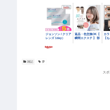
雑記
夢
スポ