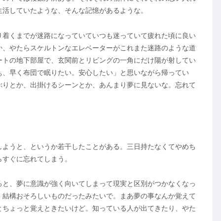
生活していたような、そんな記憶があるような。
り着くまでが迷路になっていていつも迷っていて疲れた頃に良い
か、やたらスケルトンなエレベーターがこれまた迷路のような道
ートの地下部屋で、玄関前とリビングの一角にだけ陽が射してい
ぁ、早く布団で眠りたい。安心したい」と思いながら帰ってい
ぶりとか、出掛けるシーンとか、あんまり夢に見ないな。忘れて
しようと、というか若干したことがある。三日持たなくてやめち
らすぐに忘れてしまう。
ると、夢に意識が強く向いてしまって現実と区別がつかなくなっ
、結構おそろしいものだったみたいで。まあ夢の事なんか覚えて
とちょっと覚えときたいけど。知っている人が出てきたり、やた