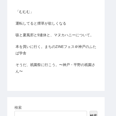
「むむむ」
運転してると煙草が欲しくなる
咳と夏風邪と9連休と、マヌカハニーについて。
本を買いに行く。まちのZINEフェス＠神戸のふた
ば学舎
そうだ、祇園祭に行こう。〜神戸・平野の祇園さ
ん〜
検索
検索