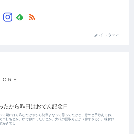
イトウマイ
ったから昨日はおでん記念日
って鍋にほり込むだけやから簡単よなって思ってたけど、意外と手数あるね。
の串打ちとか。ゆで卵作ったりとか。大根の面取りとか（偉すぎる）。味付け
好きでし...