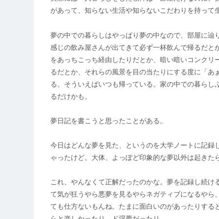
があって、知らない生活や知らないこだわりを持って
夢の中での暮らしはやっぱり夢の中なので、部屋に辿
感じの飲み屋さんが出てきて必ず一杯飲んで帰るだと
をあっちこっち経由したりだとか、暗い暗いコンクリ
るだとか、それらの風景を目の当たりにする度に「あ
る。そういえばいつも帰っている。家の中での暮らし
るだけかも。
夢日記を書こうと思ったことがある。
今日はどんな夢を見た、というのを大学ノートに記録
ゃったけど。大体、よっぽど印象的な夢以外は起きた
これ、やんなくて正解だったのかな。夢を記録し続け
て気が狂うやら悪夢を見るやらネガティブになるやら
ても仕方ないもんね。たまに面白いのがあったりする
らと楽しかったり、ド淫夢だったり。