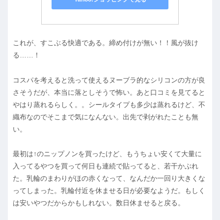
これが、すこぶる快適である。締め付けが無い！！風が抜け
る……！
コスパを考えると洗って使えるヌーブラ的なシリコンの方が良
さそうだが、本当に落としそうで怖い。あと口コミを見てると
やはり蒸れるらしく。。シールタイプも多少は蒸れるけど、不
織布なのでそこまで気になんない。出先で剥がれたことも無
い。
最初は↑のニップノンを買ったけど、もうちょい安くて大量に
入ってるやつを買って何日も連続で貼ってると、若干かぶれ
た。乳輪のまわりがほの赤くなって、なんだか一回り大きくな
ってしまった。乳輪付近を休ませる日が必要なようだ。もしく
は安いやつだからかもしれない。数日休ませると戻る。