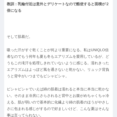
教訓：乳輪付近は意外とデリケートなので酷使すると面積が２
倍になる
そして肌着だ。
吸った汗がすぐ乾くことが何より重要になる。私はUNIQLO信
者なのでもう何年も夏も冬もエアリズムを愛用しているが、ど
うもこの滝汗を処理しきれていないように感じる。濡れきった
エアリズムはよっぽど風を通さないと乾かない。リュック背負
うと背中がいつまでもビシャビシャ。
ビシャビシャでいえば綿の肌着は濡れると本当に本当に乾かな
い。そのまま冷房にさらされると背中とお腹がめちゃくちゃ冷
える。肌が弱いので基本的に化繊より綿の肌着のほうがやさし
さに包まれる感じがするので好ましいけど、こんな夏はそんな
事は言ってられない。