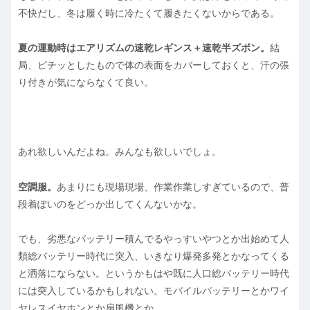
不快だし、冬は履く時に冷たくて履きたくないからである。
夏の運動時はエアリズムの速乾レギンス＋速乾半ズボン。
結
局、ピチッとしたもので体の表面をカバーしておくと、汗の張
り付きが気にならなくて良い。
あれ欲しいんだよね。みんなも欲しいでしょ。
空調服。
あまりにも現場現場、作業作業しすぎているので、普
段着ぽいのをどっか出してくんないかな。
でも、劣悪なバッテリー積んでるやっすいやつとか出始めて人
類総バッテリー時代に突入、いきなり爆発多発とかなってくる
と洒落にならない。というかもはや既に人口総バッテリー時代
には突入しているかもしれない。モバイルバッテリーとかワイ
ヤレスイヤホンとか扇風機とか。。。