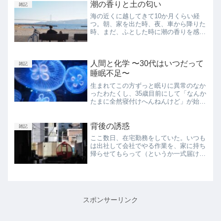
か？」「鍼って腰痛にもアプローチでき
潮の香りと土の匂い
雑記
たりします？」プロにあれ...
海の近くに越してきて10か月くらい経
つ。朝、家を出た時、夜、車から降りた
時、まだ、ふとした時に潮の香りを感じ
る。でもそれもそのうちすぐに当たり前
になってしまって、気にしなくなってし
まうんだろうな。ずっと神戸に住んでき
人間と化学 〜30代はいつだって
た。北区で生まれ育ち、中...
雑記
睡眠不足〜
生まれてこの方ずっと眠りに異常のなか
ったわたくし、35歳目前にして「なんか
たまに全然寝付けへんねんけど」が始ま
ったので、人生初の睡眠薬を処方しても
らう。自律神経かなんかのほんの些細な
バグだったのか、服薬しなくてもあっさ
背後の誘惑
雑記
り寝付けるようになる。...
ここ数日、在宅勤務をしていた。いつも
は出社して会社でやる作業を、家に持ち
帰らせてもらって（というか一式届けて
もらって）、ひとりポチポチと進める。
在宅勤務をするのは初めてだ。家で仕事
をしたことはあるけど、在宅勤務はこれ
までしたことがなかった。...
スポンサーリンク