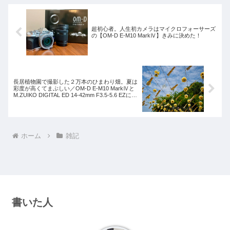
超初心者。人生初カメラはマイクロフォーサーズ
の【OM-D E-M10 MarkⅣ】きみに決めた！
長居植物園で撮影した２万本のひまわり畑。夏は
彩度が高くてまぶしい／OM-D E-M10 MarkⅣと
M.ZUIKO DIGITAL ED 14-42mm F3.5-5.6 EZによ
る作例
ホーム
雑記
書いた人