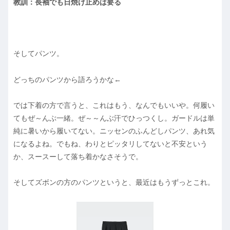
教訓：長袖でも日焼け止めは要る
そしてパンツ。
どっちのパンツから語ろうかな←
では下着の方で言うと、これはもう、なんでもいいや。何履い
てもぜ～んぶ一緒。ぜ～～んぶ汗でひっつくし。ガードルは単
純に暑いから履いてない。ニッセンのふんどしパンツ、あれ気
になるよね。でもね、わりとピッタリしてないと不安という
か、スースーして落ち着かなさそうで。
そしてズボンの方のパンツというと、最近はもうずっとこれ。