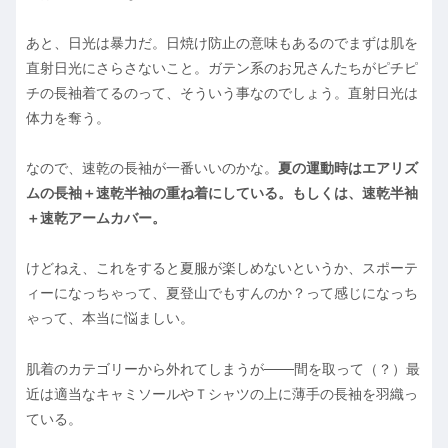
あと、日光は暴力だ。日焼け防止の意味もあるのでまずは肌を
直射日光にさらさないこと。ガテン系のお兄さんたちがピチピ
チの長袖着てるのって、そういう事なのでしょう。直射日光は
体力を奪う。
なので、速乾の長袖が一番いいのかな。
夏の運動時はエアリズ
ムの長袖＋速乾半袖の重ね着にしている。もしくは、速乾半袖
＋速乾アームカバー。
けどねえ、これをすると夏服が楽しめないというか、スポーテ
ィーになっちゃって、夏登山でもすんのか？って感じになっち
ゃって、本当に悩ましい。
肌着のカテゴリーから外れてしまうが───間を取って（？）最
近は適当なキャミソールやＴシャツの上に薄手の長袖を羽織っ
ている。