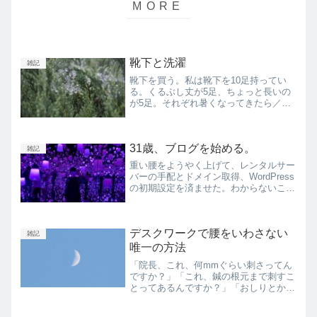
靴下と洗濯
雑記
靴下を買う。私は靴下を10足持ってい
る。くるぶし丈が5足、ちょっと長いの
が5足。それぞれ暑くなってきたら／寒
くなってきたら100均で5足ずつ同じも
のを買い、夏はくるぶし丈を履き、冬は
ちょっと長い方を履く。クッタクタにな
31歳、ブログを始める。
るまで履き潰す。大体そ...
雑記
重い腰をようやく上げて、レンタルサー
バーの手配とドメイン取得、WordPress
の初期設定を済ませた。わからないこと
ばかりである。これまで、それこそ中学
生の時なんかに無料ブログ（エキサイト
ブログとか楽天ブログとか）を書いてき
デスクワークで腰をいわさない
たが、WordP...
雑記
唯一の方法
「院長、これ、何mmぐらい刺さってん
ですか？」「これ、鍼の根元まで刺すこ
とってあるんですか？」「おしりとかの
肉が多いところは……？」「刺した瞬間
に痛い時と痛くない時は何が違うんです