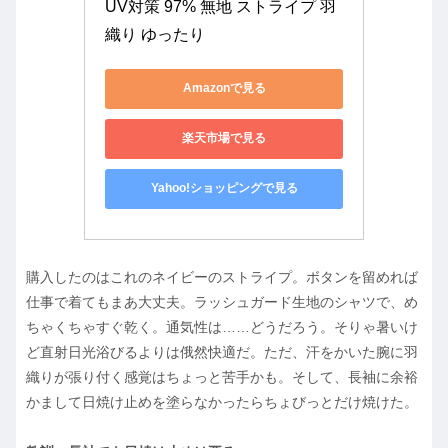
UV対策 97% 無地 ストライプ 羽
織り ゆったり
Amazonで見る
楽天市場で見る
Yahoo!ショッピングで見る
購入したのはこれのネイビーのストライプ。ボタンを留めれば
仕事で着てもまあ大丈夫。ラッシュガード生地のシャツで、め
ちゃくちゃすぐ乾く。通気性は……どうだろう。そりゃ暑いけ
ど直射日光浴びるよりは俄然快適だ。ただ、汗をかいた腕に羽
織りが張り付く感覚はちょっと苦手かも。そして、長袖に余裕
かまして日焼け止めを塗らなかったらちょびっとだけ焼けた。