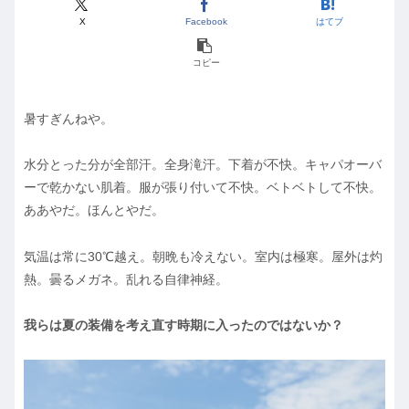
X
Facebook
はてブ
コピー
暑すぎんねや。
水分とった分が全部汗。全身滝汗。下着が不快。キャパオーバ
ーで乾かない肌着。服が張り付いて不快。ベトベトして不快。
ああやだ。ほんとやだ。
気温は常に30℃越え。朝晩も冷えない。室内は極寒。屋外は灼
熱。曇るメガネ。乱れる自律神経。
我らは夏の装備を考え直す時期に入ったのではないか？