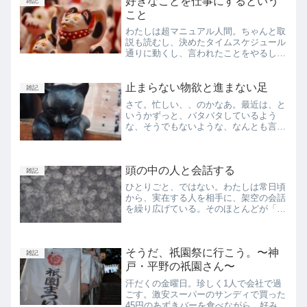
好きなことを仕事にするという
雑記
こと
わたしは超マニュアル人間。ちゃんと取
説も読むし、決めたタイムスケジュール
通りに動くし、言われたことをやるし、
「いつもの」を好んで冒険をしない。黒
い服ばっかり着ている。0から1を生み出
すとか、創作とか、アイデア・ひらめき
止まらない物欲と進まない足
雑記
なんかはめちゃくちゃ苦...
さて。忙しい、、のかなあ。最近は、と
いうかずっと、バタバタしているよう
な、そうでもないような、なんとも言え
ない日々を過ごしている。脳のリソース
が仕事に割かれていて、他のことにエネ
ルギーを費やせない感覚がある。といっ
頭の中の人と会話する
ても努力のできない私はもと...
雑記
ひとりごと、ではない。わたしは常日頃
から、実在する人を相手に、架空の会話
を繰り広げている。そのほとんどが「あ
の時ああ言えば良かった」とか「こう言
ってたらどうなってたんやろう」みたい
なちょっとした後悔を白で上塗りしてい
そうだ、祇園祭に行こう。〜神
くような、失敗を取り戻す...
雑記
戸・平野の祇園さん〜
汗だくの金曜日。珍しく1人で会社で過
ごす。激安スーパーのサンディで買った
45円のあずきバーを食べながら、好みの