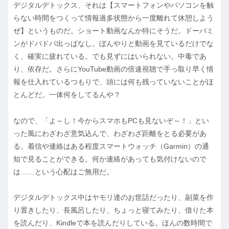
デジタルデトックス、それは【スマートフォンやパソコンを触
らない時間をつくって情報過多状態から一度離れて休憩しよう
ぜ】というものだ。ショート動画なんか特にそうだ。ドーパミ
ンがドパドパ出っぱなし。ぼんやりと動画を見ているだけでな
く、確実に疲れている。でも見ずにはいられない。中毒であ
り、依存だ。さらにYouTube動画の倍速視聴で手っ取り早く情
報を仕入れているつもりで、頭には何も残っていないことがほ
とんどだ。一体何をしてるんや？
なので、「よ～し！今からスマホもPCも見ないぞ～！」とい
った風にわざわざ意気込んで、わざわざ距離をとる必要があ
る。着信や連絡はある程度スマートウォッチ（Garmin）の通
知で見ることができる。何か連絡があっても気付けないので
は……という心配はご無用だ。
デジタルデトックス中はヤモリ達のお世話だったり、副菜を作
り置きしたり、長風呂したり、ちょっと寝てみたり、借りた本
を読んだり、Kindleで本を読んだりしている。ほんの数時間で