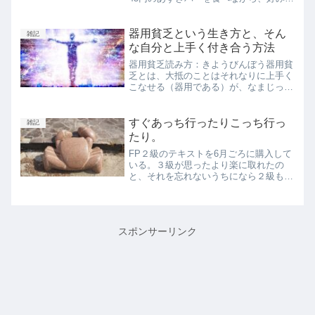
BGMをかけて、そこそこの大きさの鼻
歌を空間に響き渡らせる。ここ最近は作
業中にはキングダムハーツのサントラば
器用貧乏という生き方と、そん
雑記
っかり聴いている。作業...
な自分と上手く付き合う方法
器用貧乏読み方：きようびんぼう器用貧
乏とは、大抵のことはそれなりに上手く
こなせる（器用である）が、なまじっか
手広く器用にこなせるだけに一事に徹す
ることができず、どれも中途半端になっ
てしまって、何においても大成できな
すぐあっち行ったりこっち行っ
雑記
い、という様子を指す表現。...
たり。
FP２級のテキストを6月ごろに購入して
いる。３級が思ったより楽に取れたの
と、それを忘れないうちになら２級もそ
こまで難しくないのでは？と思ったから
挑戦してみようと思ったのだ。今？ぜー
んぜんやってない。もう忘れてモーテル
ズ。「年内に取れたらええ...
スポンサーリンク