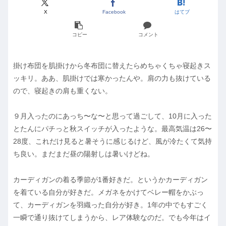
X
Facebook
はてブ
コピー
コメント
掛け布団を肌掛けから冬布団に替えたらめちゃくちゃ寝起きス
ッキリ。ああ、肌掛けでは寒かったんや。肩の力も抜けている
ので、寝起きの肩も重くない。
９月入ったのにあっち〜な〜と思って過ごして、10月に入った
とたんにパチっと秋スイッチが入ったような。最高気温は26〜
28度、これだけ見ると暑そうに感じるけど、風が冷たくて気持
ち良い。まだまだ昼の陽射しは暑いけどね。
カーディガンの着る季節が1番好きだ。というかカーディガン
を着ている自分が好きだ。メガネをかけてベレー帽をかぶっ
て、カーディガンを羽織った自分が好き。1年の中でもすごく
一瞬で通り抜けてしまうから、レア体験なのだ。でも今年はイ