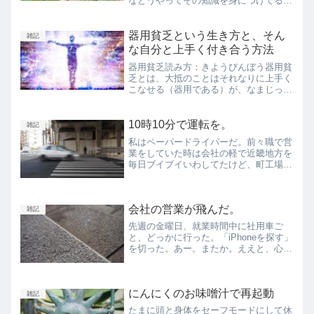
などうやってその知識を身につけてるん
だろう。春は桜で夏はひまわり、秋はス
スキで冬は……冬…………？程度であ
る。 今回は全然乗り気じゃなかったけ
器用貧乏という生き方と、そん
雑記
ど、友達がせっかく誘ってく...
な自分と上手く付き合う方法
器用貧乏読み方：きようびんぼう器用貧
乏とは、大抵のことはそれなりに上手く
こなせる（器用である）が、なまじっか
手広く器用にこなせるだけに一事に徹す
ることができず、どれも中途半端になっ
てしまって、何においても大成できな
10時10分で運転を。
雑記
い、という様子を指す表現。...
私はペーパードライバーだ。前々職で営
業をしていた時は会社の軽で近畿地方を
毎日ブイブイいわしてたけど、町工場に
転職してからは全く乗らなくなった。町
工場をリストラされた後も、なんとなく
機会がなくて運転していない。さて、こ
会社の営業が飛んだ。
こ最近では何回も書いてい...
雑記
先週の金曜日、就業時間中に社用車ご
と、どっかに行った。「iPhoneを探す」
を切った。あー。またか。ええと、心配
しないといけないのかな。彼が失踪する
のは２回目。一度でも「失踪」をしてし
まうと、それが手持ちのカードに入って
にんにくのお味噌汁で再起動
しまう。次に状況が辛...
雑記
たまに頭と身体をセーフモードにして休