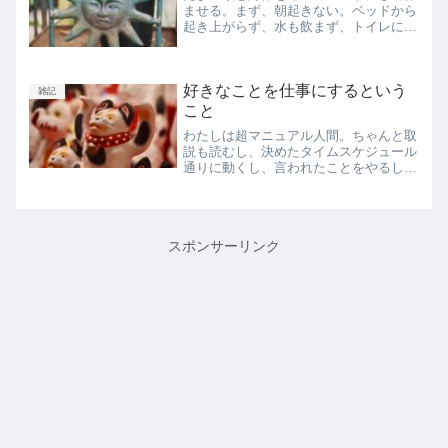
ませる。まず、朝起きない。ベッドから
起き上がらず、水も飲まず、トイレにも
行かず、ひたすら省エネにおなかが空く
まで寝たり起きたりTwitter見たり
YouTube見たり漫画を読んだり、寝たり
好きなことを仕事にするという
する。このために...
雑記
こと
わたしは超マニュアル人間。ちゃんと取
説も読むし、決めたタイムスケジュール
通りに動くし、言われたことをやるし、
「いつもの」を好んで冒険をしない。黒
い服ばっかり着ている。0から1を生み出
すとか、創作とか、アイデア・ひらめき
なんかはめちゃくちゃ苦...
スポンサーリンク