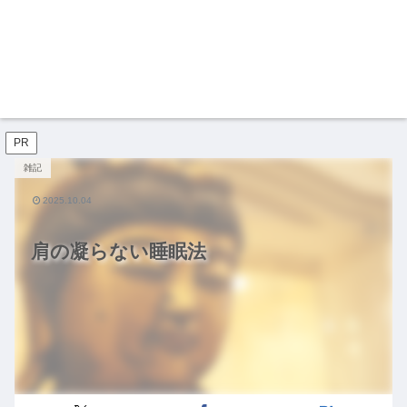
PR
雑記
2025.10.04
肩の凝らない睡眠法